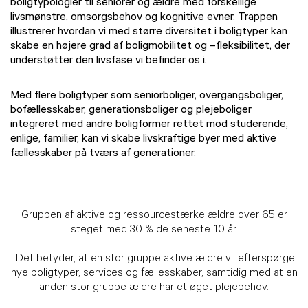
boligtypologier til seniorer og ældre med forskellige
livsmønstre, omsorgsbehov og kognitive evner. Trappen
illustrerer hvordan vi med større diversitet i boligtyper kan
skabe en højere grad af boligmobilitet og –fleksibilitet, der
understøtter den livsfase vi befinder os i.
Med flere boligtyper som seniorboliger, overgangsboliger,
bofællesskaber, generationsboliger og plejeboliger
integreret med andre boligformer rettet mod studerende,
enlige, familier, kan vi skabe livskraftige byer med aktive
fællesskaber på tværs af generationer.
Gruppen af aktive og ressourcestærke ældre over 65 er
steget med 30 % de seneste 10 år.
Det betyder, at en stor gruppe aktive ældre vil efterspørge
nye boligtyper, services og fællesskaber, samtidig med at en
anden stor gruppe ældre har et øget plejebehov.