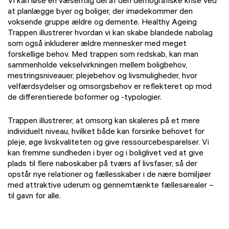
Vi kan løse en væsentlig del af den demografiske krise ved
at planlægge byer og boliger, der imødekommer den
voksende gruppe ældre og demente. Healthy Ageing
Trappen illustrerer hvordan vi kan skabe blandede nabolag
som også inkluderer ældre mennesker med meget
forskellige behov. Med trappen som redskab, kan man
sammenholde vekselvirkningen mellem boligbehov,
mestringsniveauer, plejebehov og livsmuligheder, hvor
velfærdsydelser og omsorgsbehov er reflekteret op mod
de differentierede boformer og -typologier.
Trappen illustrerer, at omsorg kan skaleres på et mere
individuelt niveau, hvilket både kan forsinke behovet for
pleje, øge livskvaliteten og give ressourcebesparelser. Vi
kan fremme sundheden i byer og i boliglivet ved at give
plads til flere naboskaber på tværs af livsfaser, så der
opstår nye relationer og fællesskaber i de nære bomiljøer
med attraktive uderum og gennemtænkte fællesarealer –
til gavn for alle.