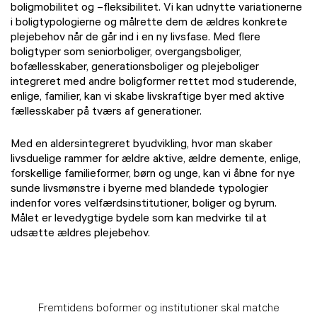
boligmobilitet og –fleksibilitet. Vi kan udnytte variationerne
i boligtypologierne og målrette dem de ældres konkrete
plejebehov når de går ind i en ny livsfase. Med flere
boligtyper som seniorboliger, overgangsboliger,
bofællesskaber, generationsboliger og plejeboliger
integreret med andre boligformer rettet mod studerende,
enlige, familier, kan vi skabe livskraftige byer med aktive
fællesskaber på tværs af generationer.
Med en aldersintegreret byudvikling, hvor man skaber
livsduelige rammer for ældre aktive, ældre demente, enlige,
forskellige familieformer, børn og unge, kan vi åbne for nye
sunde livsmønstre i byerne med blandede typologier
indenfor vores velfærdsinstitutioner, boliger og byrum.
Målet er levedygtige bydele som kan medvirke til at
udsætte ældres plejebehov.
Fremtidens boformer og institutioner skal matche